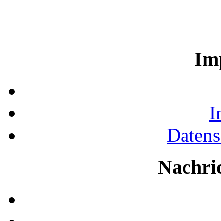
Im
I
Datens
Nachri