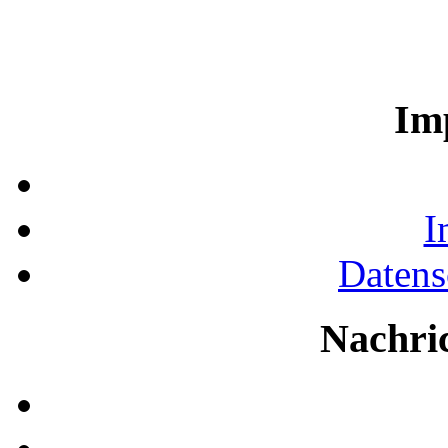
Im
I
Datens
Nachri