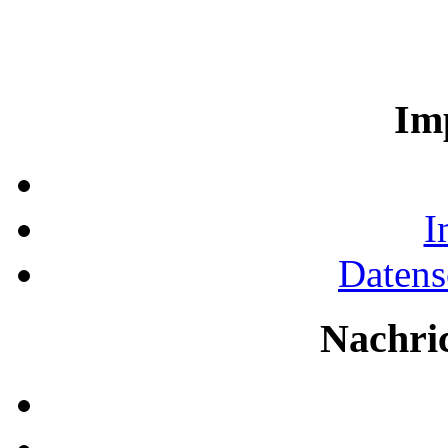
Im
I
Datens
Nachri