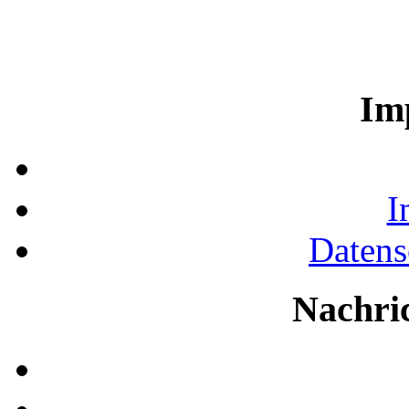
Im
I
Datens
Nachri