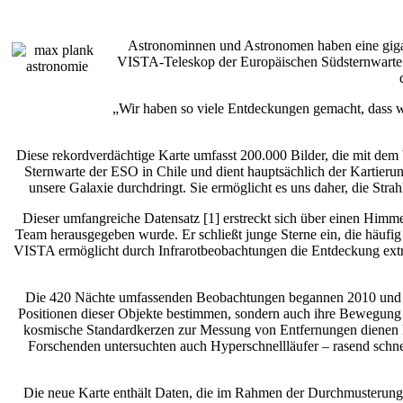
Astronominnen und Astronomen haben eine gigantis
VISTA-Teleskop der Europäischen Südsternwarte be
„Wir haben so viele Entdeckungen gemacht, dass wi
Diese rekordverdächtige Karte umfasst 200.000 Bilder, die mit de
Sternwarte der ESO in Chile und dient hauptsächlich der Kartie
unsere Galaxie durchdringt. Sie ermöglicht es uns daher, die Str
Dieser umfangreiche Datensatz [1] erstreckt sich über einen Himm
Team herausgegeben wurde. Er schließt junge Sterne ein, die häufig
VISTA ermöglicht durch Infrarotbeobachtungen die Entdeckung extrem
Die 420 Nächte umfassenden Beobachtungen begannen 2010 und end
Positionen dieser Objekte bestimmen, sondern auch ihre Bewegung u
kosmische Standardkerzen zur Messung von Entfernungen dienen kö
Forschenden untersuchten auch Hyperschnellläufer – rasend schn
Die neue Karte enthält Daten, die im Rahmen der Durchmusteru