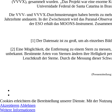
(VVVX), gesammelt wurden. „Das Projekt war eine enorme Kraf
Universidade Federal de Santa Catarina in Bras
Die VVV- und VVVX-Durchmusterungen haben bereits zu mehr als
Jahrzehnte andauern. In der Zwischenzeit wird das Paranal-Observ
der ESO erhält das MOONS-Instrument. Zusammen wer
[1] Der Datensatz ist zu groß, um als einzelnes Bi
[2] Eine Möglichkeit, die Entfernung zu einem Stern zu messen, bes
unbekannt. Bestimmte Arten von Sternen ändern ihre Helligkeit per
Leuchtkraft der Sterne. Durch die Messung dieser Schwa
(Pressemitteilung
Cookies erleichtern die Bereitstellung unserer Dienste. Mit der Nutzun
Akzeptieren
Ablehnen
Weitere Informationen