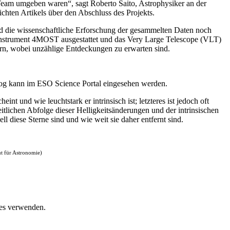
eam umgeben waren“, sagt Roberto Saito, Astrophysiker an der
chten Artikels über den Abschluss des Projekts.
 die wissenschaftliche Erforschung der gesammelten Daten noch
 Instrument 4MOST ausgestattet und das Very Large Telescope (VLT)
rn, wobei unzählige Entdeckungen zu erwarten sind.
talog kann im ESO Science Portal eingesehen werden.
nt und wie leuchtstark er intrinsisch ist; letzteres ist jedoch oft
tlichen Abfolge dieser Helligkeitsänderungen und der intrinsischen
diese Sterne sind und wie weit sie daher entfernt sind.
ut für Astronomie)
ies verwenden.