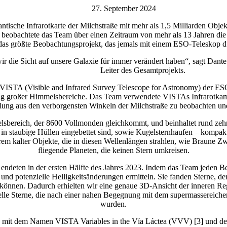
27. September 2024
che Infrarotkarte der Milchstraße mit mehr als 1,5 Milliarden Objekten 
obachtete das Team über einen Zeitraum von mehr als 13 Jahren die z
das größte Beobachtungsprojekt, das jemals mit einem ESO-Teleskop d
r die Sicht auf unsere Galaxie für immer verändert haben“, sagt Dante
Leiter des Gesamtprojekts.
m VISTA (Visible and Infrared Survey Telescope for Astronomy) der E
rung großer Himmelsbereiche. Das Team verwendete VISTAs Infrarotk
ahlung aus den verborgensten Winkeln der Milchstraße zu beobachten und
elsbereich, der 8600 Vollmonden gleichkommt, und beinhaltet rund zeh
 in staubige Hüllen eingebettet sind, sowie Kugelsternhaufen – kompa
 kalter Objekte, die in diesen Wellenlängen strahlen, wie Braune Zwe
fliegende Planeten, die keinen Stern umkreisen.
eten in der ersten Hälfte des Jahres 2023. Indem das Team jeden Bere
nd potenzielle Helligkeitsänderungen ermitteln. Sie fanden Sterne, de
nnen. Dadurch erhielten wir eine genaue 3D-Ansicht der inneren Reg
elle Sterne, die nach einer nahen Begegnung mit dem supermassereich
wurden.
ng mit dem Namen VISTA Variables in the Vía Láctea (VVV) [3] und