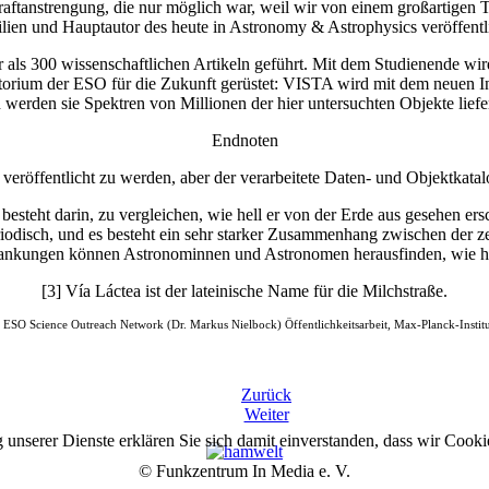
tanstrengung, die nur möglich war, weil wir von einem großartigen T
ilien und Hauptautor des heute in Astronomy & Astrophysics veröffentli
 300 wissenschaftlichen Artikeln geführt. Mit dem Studienende wird
atorium der ESO für die Zukunft gerüstet: VISTA wird mit dem neuen
den sie Spektren von Millionen der hier untersuchten Objekte liefe
Endnoten
ld veröffentlicht zu werden, aber der verarbeitete Daten- und Objektka
teht darin, zu vergleichen, wie hell er von der Erde aus gesehen erschei
iodisch, und es besteht ein sehr starker Zusammenhang zwischen der zei
nkungen können Astronominnen und Astronomen herausfinden, wie hell 
[3] Vía Láctea ist der lateinische Name für die Milchstraße.
: ESO Science Outreach Network (Dr. Markus Nielbock) Öffentlichkeitsarbeit, Max-Planck-Instit
Zurück
Weiter
g unserer Dienste erklären Sie sich damit einverstanden, dass wir Cook
© Funkzentrum In Media e. V.