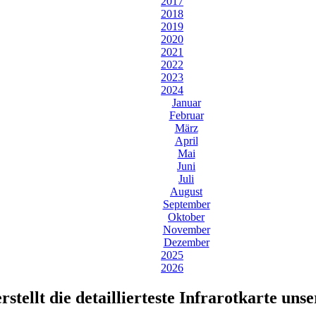
2017
2018
2019
2020
2021
2022
2023
2024
Januar
Februar
März
April
Mai
Juni
Juli
August
September
Oktober
November
Dezember
2025
2026
stellt die detaillierteste Infrarotkarte uns