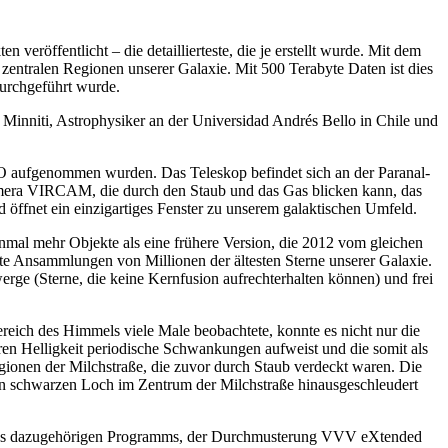
veröffentlicht – die detaillierteste, die je erstellt wurde. Mit dem
entralen Regionen unserer Galaxie. Mit 500 Terabyte Daten ist dies
urchgeführt wurde.
 Minniti, Astrophysiker an der Universidad Andrés Bello in Chile und
SO aufgenommen wurden. Das Teleskop befindet sich an der Paranal-
amera VIRCAM, die durch den Staub und das Gas blicken kann, das
 öffnet ein einzigartiges Fenster zu unserem galaktischen Umfeld.
nmal mehr Objekte als eine frühere Version, die 2012 vom gleichen
kte Ansammlungen von Millionen der ältesten Sterne unserer Galaxie.
rge (Sterne, die keine Kernfusion aufrechterhalten können) und frei
ich des Himmels viele Male beobachtete, konnte es nicht nur die
ren Helligkeit periodische Schwankungen aufweist und die somit als
ionen der Milchstraße, die zuvor durch Staub verdeckt waren. Die
en schwarzen Loch im Zentrum der Milchstraße hinausgeschleudert
 des dazugehörigen Programms, der Durchmusterung VVV eXtended