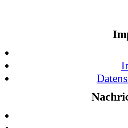
Im
I
Datens
Nachri