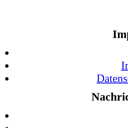
Im
I
Datens
Nachri