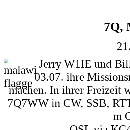
7Q,
21
Jerry W1IE und Bil
03.07. ihre Mission
machen. In ihrer Freizeit
7Q7WW in CW, SSB, RTTY
m Q
QSL via KC4