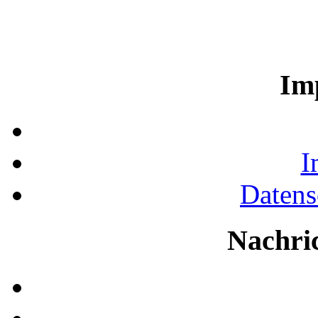
Im
I
Datens
Nachri