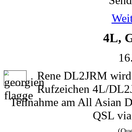
Send
Weit
4L,
16
Rene DL2JRM wird v
Rufzeichen 4L/DL2
Teilnahme am All Asian D
QSL vi
(Qu