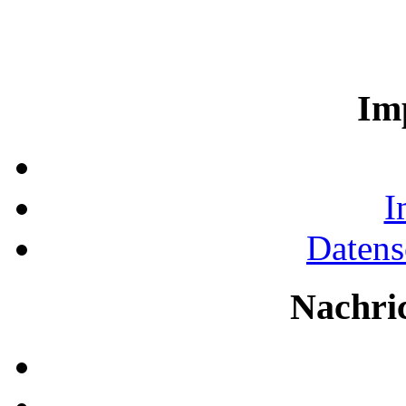
Im
I
Datens
Nachri