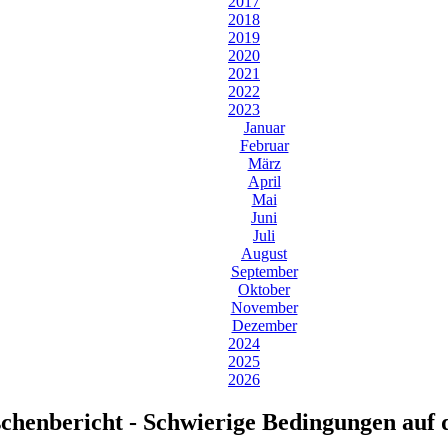
2017
2018
2019
2020
2021
2022
2023
Januar
Februar
März
April
Mai
Juni
Juli
August
September
Oktober
November
Dezember
2024
2025
2026
schenbericht - Schwierige Bedingungen auf 