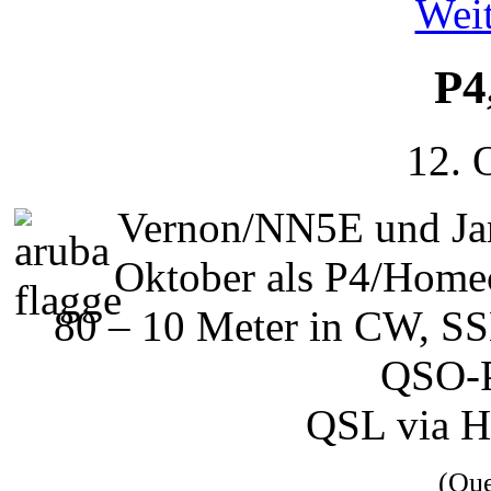
Weit
P4
12. 
Vernon/NN5E und Ja
Oktober als P4/Home
80 – 10 Meter in CW, SS
QSO-Pa
QSL via H
(Qu