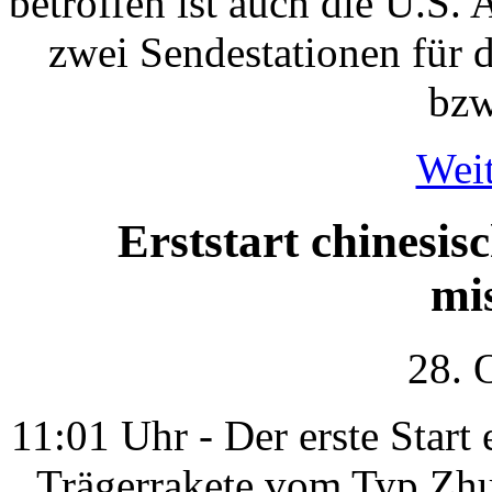
betroffen ist auch die U.S.
zwei Sendestationen für 
bzw
Weit
Erststart chinesi
mi
28. 
11:01 Uhr - Der erste Start
Trägerrakete vom Typ Zhu