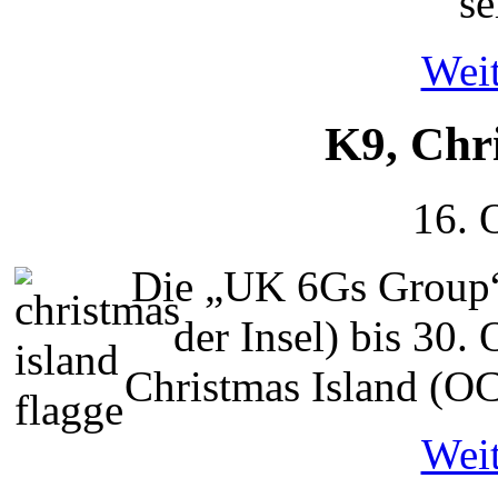
se
Weit
K9, Chr
16. 
Die „UK 6Gs Group“
der Insel) bis 30.
Christmas Island (
Weit