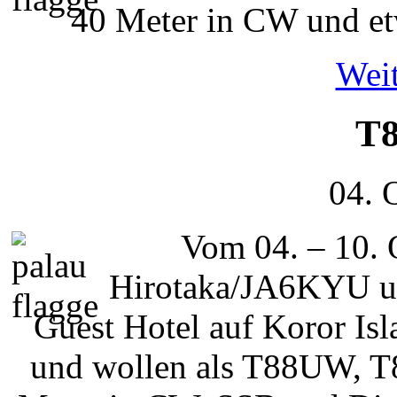
40 Meter in CW und e
Weit
T8
04. 
Vom 04. – 10. 
Hirotaka/JA6KYU u
Guest Hotel auf Koror Is
und wollen als T88UW, 