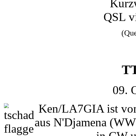
Kurz
QSL v
(Qu
TT
09. 
Ken/LA7GIA ist vom
aus N'Djamena (WW 
in CW 