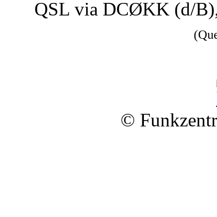
QSL via DCØKK (d/B)
(Qu
© Funkzentr