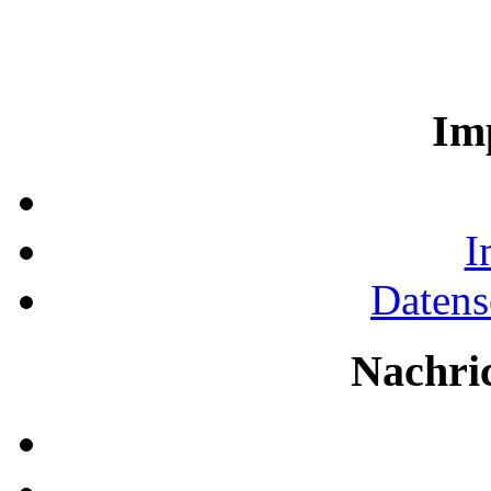
Im
I
Datens
Nachri