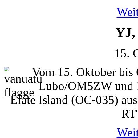
Weit
YJ,
15. 
Vom 15. Oktober bis
Lubo/OM5ZW und 
Efate Island (OC-035) au
RT
Weit