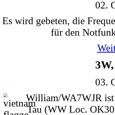
02. 
Es wird gebeten, die Freq
für den Notfunk
Weit
3W,
03. 
William/WA7WJR ist 
Tau (WW Loc. OK30m