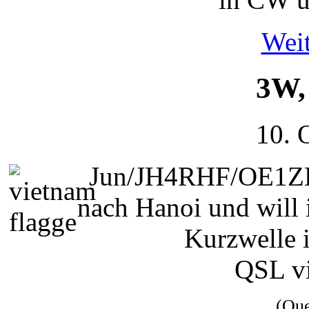
Weit
3W,
10. 
Jun/JH4RHF/OE1ZKC
nach Hanoi und will 
Kurzwelle 
QSL v
(Qu