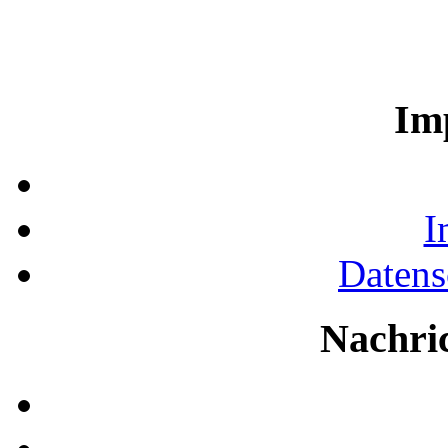
Im
I
Datens
Nachri