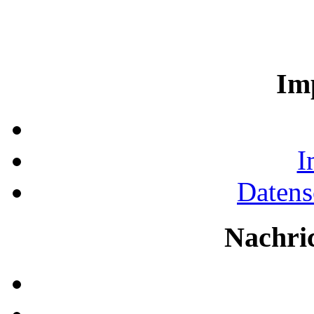
Im
I
Datens
Nachri