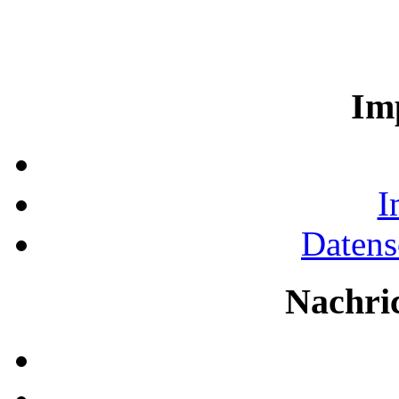
Im
I
Datens
Nachri