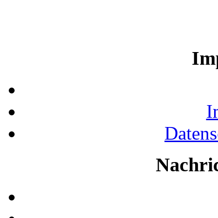
Im
I
Datens
Nachri