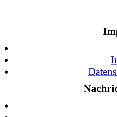
Im
I
Datens
Nachri