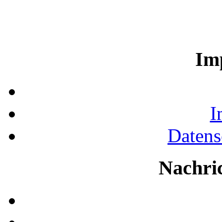
Im
I
Datens
Nachri