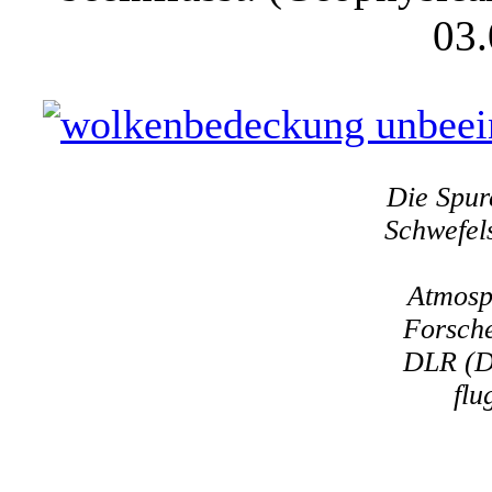
03.
Die Spur
Schwefel
Atmosp
Forsch
DLR (De
flu