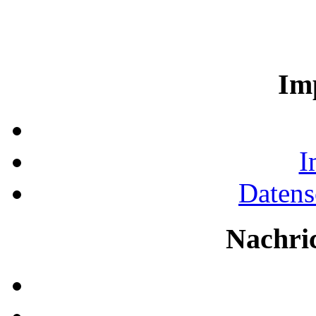
Im
I
Datens
Nachri