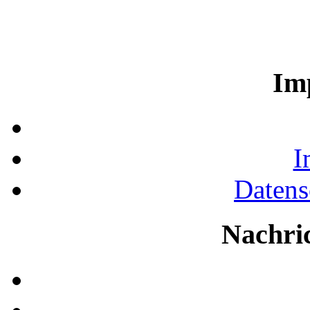
Im
I
Datens
Nachri