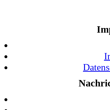
Im
I
Datens
Nachri