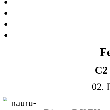
F
C2
02. 