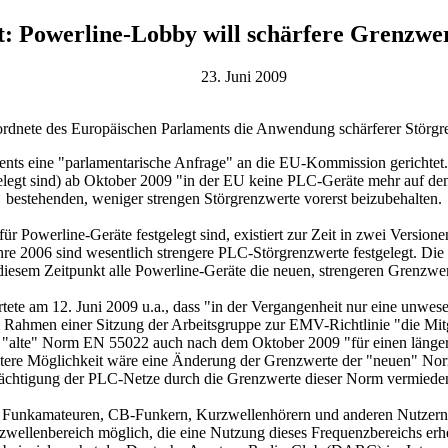
: Powerline-Lobby will schärfere Grenzwer
23. Juni 2009
rdnete des Europäischen Parlaments die Anwendung schärferer Störgr
ments eine "parlamentarische Anfrage" an die EU-Kommission gerichte
gelegt sind) ab Oktober 2009 "in der EU keine PLC-Geräte mehr auf den
bestehenden, weniger strengen Störgrenzwerte vorerst beizubehalten.
 Powerline-Geräte festgelegt sind, existiert zur Zeit in zwei Versione
Jahre 2006 sind wesentlich strengere PLC-Störgrenzwerte festgelegt. Di
iesem Zeitpunkt alle Powerline-Geräte die neuen, strengeren Grenzwer
te am 12. Juni 2009 u.a., dass "in der Vergangenheit nur eine unwes
hmen einer Sitzung der Arbeitsgruppe zur EMV-Richtlinie "die Mitgl
e "alte" Norm EN 55022 auch nach dem Oktober 2009 "für einen längere
itere Möglichkeit wäre eine Änderung der Grenzwerte der "neuen" Nor
ächtigung der PLC-Netze durch die Grenzwerte dieser Norm vermiede
 Funkamateuren, CB-Funkern, Kurzwellenhörern und anderen Nutzern sc
zwellenbereich möglich, die eine Nutzung dieses Frequenzbereichs er