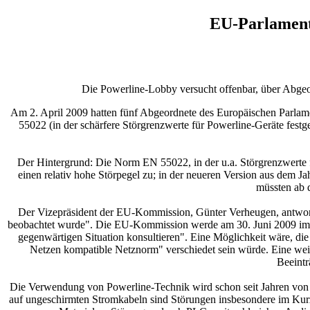
EU-Parlament
Die Powerline-Lobby versucht offenbar, über Abgeo
Am 2. April 2009 hatten fünf Abgeordnete des Europäischen Parla
55022 (in der schärfere Störgrenzwerte für Powerline-Geräte fest
Der Hintergrund: Die Norm EN 55022, in der u.a. Störgrenzwerte für
einen relativ hohe Störpegel zu; in der neueren Version aus dem 
müssten ab d
Der Vizepräsident der EU-Kommission, Günter Verheugen, antworte
beobachtet wurde". Die EU-Kommission werde am 30. Juni 2009 im Ra
gegenwärtigen Situation konsultieren". Eine Möglichkeit wäre, di
Netzen kompatible Netznorm" verschiedet sein würde. Eine we
Beeintr
Die Verwendung von Powerline-Technik wird schon seit Jahren von
auf ungeschirmten Stromkabeln sind Störungen insbesondere im Kur