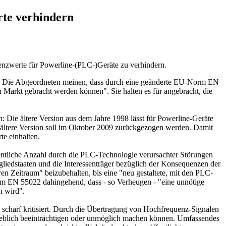
te verhindern
enzwerte für Powerline-(PLC-)Geräte zu verhindern.
t. Die Abgeordneten meinen, dass durch eine geänderte EU-Norm EN
 Markt gebracht werden können". Sie halten es für angebracht, die
n: Die ältere Version aus dem Jahre 1998 lässt für Powerline-Geräte
e ältere Version soll im Oktober 2009 zurückgezogen werden. Damit
te einhalten.
entliche Anzahl durch die PLC-Technologie verursachter Störungen
iedstaaten und die Interessenträger bezüglich der Konsequenzen der
n Zeitraum" beizubehalten, bis eine "neu gestaltete, mit den PLC-
m EN 55022 dahingehend, dass - so Verheugen - "eine unnötige
n wird".
harf kritisiert. Durch die Übertragung von Hochfrequenz-Signalen
heblich beeinträchtigen oder unmöglich machen können. Umfassendes