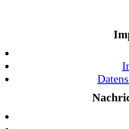
Im
I
Datens
Nachri