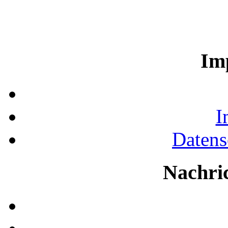
Im
I
Datens
Nachri