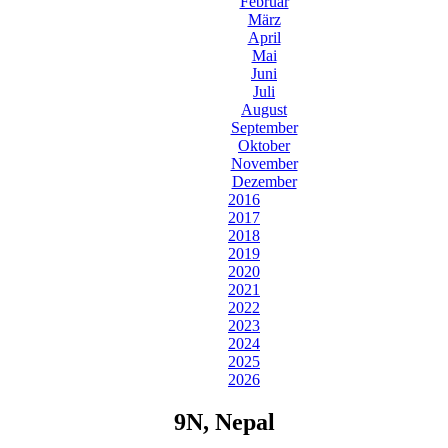
Februar
März
April
Mai
Juni
Juli
August
September
Oktober
November
Dezember
2016
2017
2018
2019
2020
2021
2022
2023
2024
2025
2026
9N, Nepal