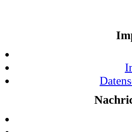
Im
I
Datens
Nachri