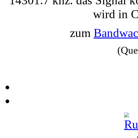
14301.7 khz. das Signal 
wird in 
zum
Bandwach
(Que