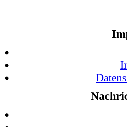
Im
I
Datens
Nachri