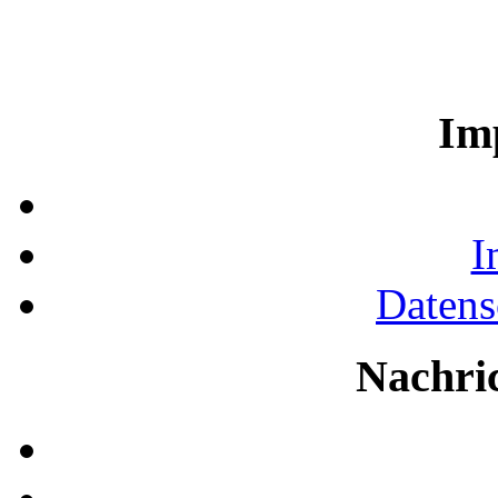
Im
I
Datens
Nachri