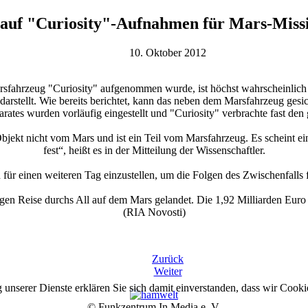
auf "Curiosity"-Aufnahmen für Mars-Miss
10. Oktober 2012
fahrzeug "Curiosity" aufgenommen wurde, ist höchst wahrscheinlich 
arstellt. Wie bereits berichtet, kann das neben dem Marsfahrzeug gesic
rates wurden vorläufig eingestellt und "Curiosity" verbrachte fast de
ekt nicht vom Mars und ist ein Teil vom Marsfahrzeug. Es scheint ein Pl
fest“, heißt es in der Mitteilung der Wissenschaftler.
für einen weiteren Tag einzustellen, um die Folgen des Zwischenfalls 
en Reise durchs All auf dem Mars gelandet. Die 1,92 Milliarden Euro t
(RIA Novosti)
Zurück
Weiter
g unserer Dienste erklären Sie sich damit einverstanden, dass wir Cook
© Funkzentrum In Media e. V.