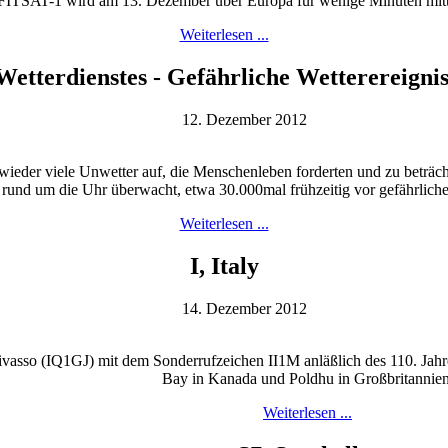
t FITSAT-1 wird am 13. Dezember über Europa für wenige Minuten mi
Weiterlesen ...
Wetterdienstes - Gefährliche Wetterereigni
12. Dezember 2012
wieder viele Unwetter auf, die Menschenleben forderten und zu beträc
 rund um die Uhr überwacht, etwa 30.000mal frühzeitig vor gefährlich
Weiterlesen ...
I, Italy
14. Dezember 2012
vasso (IQ1GJ) mit dem Sonderrufzeichen II1M anläßlich des 110. Jahre
Bay in Kanada und Poldhu in Großbritannien
Weiterlesen ...