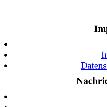
Im
I
Datens
Nachri