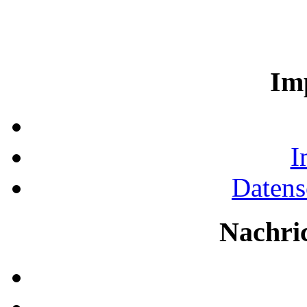
Im
I
Datens
Nachri