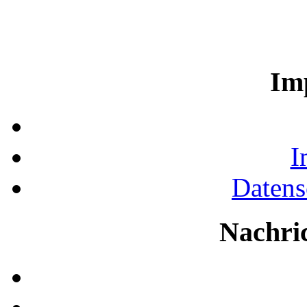
Im
I
Datens
Nachri