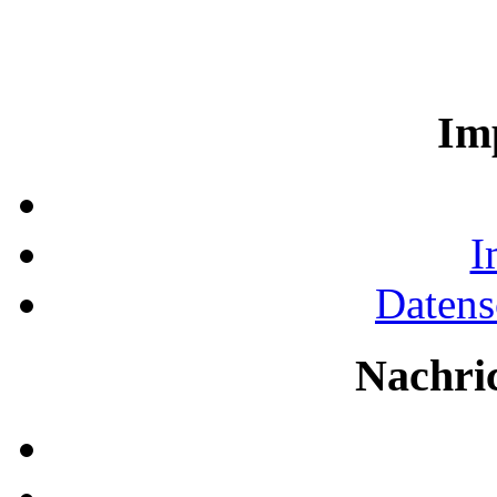
Im
I
Datens
Nachri