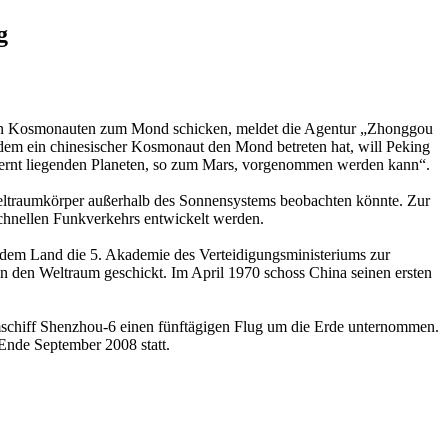
g
nen Kosmonauten zum Mond schicken, meldet die Agentur „Zhonggou
em ein chinesischer Kosmonaut den Mond betreten hat, will Peking
tfernt liegenden Planeten, so zum Mars, vorgenommen werden kann“.
Weltraumkörper außerhalb des Sonnensystems beobachten könnte. Zur
chnellen Funkverkehrs entwickelt werden.
 dem Land die 5. Akademie des Verteidigungsministeriums zur
 den Weltraum geschickt. Im April 1970 schoss China seinen ersten
schiff Shenzhou-6 einen fünftägigen Flug um die Erde unternommen.
Ende September 2008 statt.