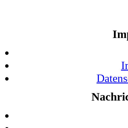
Im
I
Datens
Nachri