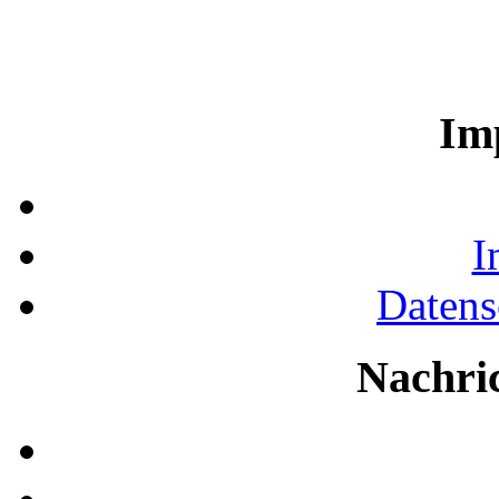
Im
I
Datens
Nachri