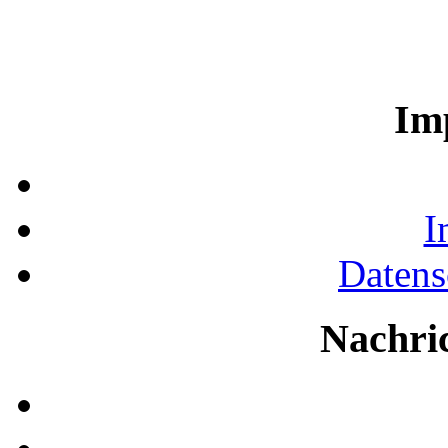
Im
I
Datens
Nachri