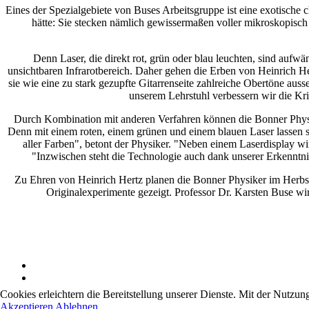
Eines der Spezialgebiete von Buses Arbeitsgruppe ist eine exotische 
hätte: Sie stecken nämlich gewissermaßen voller mikroskopisch k
Denn Laser, die direkt rot, grün oder blau leuchten, sind aufwän
unsichtbaren Infrarotbereich. Daher gehen die Erben von Heinrich He
sie wie eine zu stark gezupfte Gitarrenseite zahlreiche Obertöne auss
unserem Lehrstuhl verbessern wir die Kr
Durch Kombination mit anderen Verfahren können die Bonner Physik
Denn mit einem roten, einem grünen und einem blauen Laser lassen si
aller Farben", betont der Physiker. "Neben einem Laserdisplay w
"Inzwischen steht die Technologie auch dank unserer Erkenntni
Zu Ehren von Heinrich Hertz planen die Bonner Physiker im Herbst
Originalexperimente gezeigt. Professor Dr. Karsten Buse wi
Cookies erleichtern die Bereitstellung unserer Dienste. Mit der Nutzun
Akzeptieren
Ablehnen