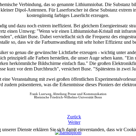
chemische Verbindung, das so genannte Lithiumniobat. Die Substanz bil
leiner Dipol-Antennen. Für Laserforscher ist diese Substanz extrem int
kostengünstig farbiges Laserlicht erzeugen.
dig und dazu noch extrem ineffizient. Bei gleichem Energieeinsatz strahl
rtz einen Umweg: "Wenn wir einen Lithiumniobat-Kristall mit infrarotem
enden", erklärt Buse. Dabei vervielfacht sich die Frequenz des eingestra
istalle so, dass wir die Farbumwandlung mit sehr hoher Effizienz und 
er so genau die gewünschte Lichtfarbe erzeugen - wichtig unter andere
ch prinzipiell alle Farben herstellen, die unser Auge sehen kann. "Ein
irken herkömmliche Bildschirme einfach flau." Die großen Elektronikf
sse kurz vor dem Durchbruch", versichert Buse. "Spätestens in zwei 
 eine Veranstaltung mit zwei großen öffentlichen Experimentalvorlesun
rd zudem präsentieren, was die Erkenntnisse dieses Pioniers der elektr
Frank Luerweg, Abteilung Presse und Kommunikation
Rheinische Friedrich-Wilhelms-Universität Bonn
Zurück
Weiter
g unserer Dienste erklären Sie sich damit einverstanden, dass wir Cook