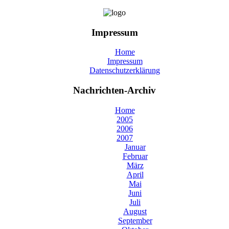
Impressum
Home
Impressum
Datenschutzerklärung
Nachrichten-Archiv
Home
2005
2006
2007
Januar
Februar
März
April
Mai
Juni
Juli
August
September