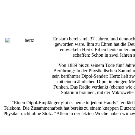
Er starb bereits mit 37 Jahren, und denno
geworden wäre. Ihm zu Ehren hat die Deut
entwickeln Hertz' Erben heute unter an
schaffen: Schon in zwei Jahren s
Von 1889 bis zu seinem Tode fünf Jahre 
Berührung: In der Physikalischen Sammlung
sein berühmter Dipol-Sender: Hertz ließ z
mit einem ähnlichen Dipol in einigen M
Funken. Das Radio verdankt (ebenso wie de
Solarium bräunen, mit der Mikrowelle 
"Einen Dipol-Empfänger gibt es heute in jedem Handy", erklärt 
Telekom. Die Zusammenarbeit hat bereits zu einem knappen Dutzend P
Physiker nicht ohne Stolz. "Allein in der letzten Woche haben wir