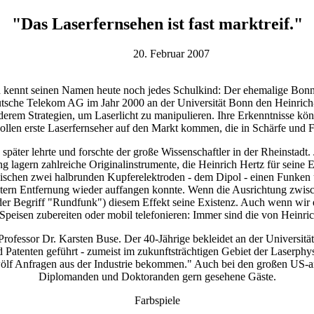
"Das Laserfernsehen ist fast marktreif."
20. Februar 2007
ch kennt seinen Namen heute noch jedes Schulkind: Der ehemalige Bonne
sche Telekom AG im Jahr 2000 an der Universität Bonn den Heinrich-Her
derem Strategien, um Laserlicht zu manipulieren. Ihre Erkenntnisse kö
ollen erste Laserfernseher auf den Markt kommen, die in Schärfe und Fa
später lehrte und forschte der große Wissenschaftler in der Rheinstad
 lagern zahlreiche Originalinstrumente, die Heinrich Hertz für seine 
wischen zwei halbrunden Kupferelektroden - dem Dipol - einen Funken 
etern Entfernung wieder auffangen konnte. Wenn die Ausrichtung zwisc
r Begriff "Rundfunk") diesem Effekt seine Existenz. Auch wenn wir ei
Speisen zubereiten oder mobil telefonieren: Immer sind die von Heinr
Professor Dr. Karsten Buse. Der 40-Jährige bekleidet an der Universitä
atenten geführt - zumeist im zukunftsträchtigen Gebiet der Laserphysi
 zwölf Anfragen aus der Industrie bekommen." Auch bei den großen US-
Diplomanden und Doktoranden gern gesehene Gäste.
Farbspiele