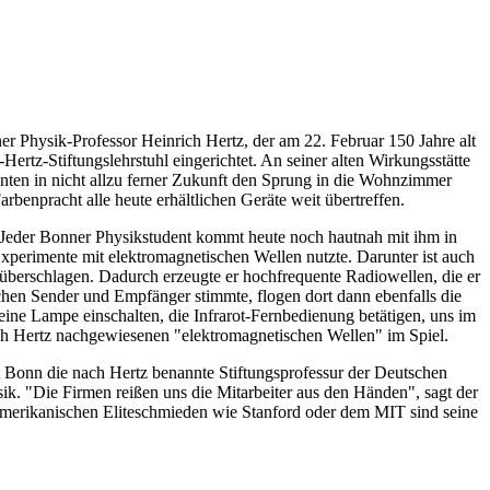
r Physik-Professor Heinrich Hertz, der am 22. Februar 150 Jahre alt
tz-Stiftungslehrstuhl eingerichtet. An seiner alten Wirkungsstätte
nnten in nicht allzu ferner Zukunft den Sprung in die Wohnzimmer
rbenpracht alle heute erhältlichen Geräte weit übertreffen.
t. Jeder Bonner Physikstudent kommt heute noch hautnah mit ihm in
Experimente mit elektromagnetischen Wellen nutzte. Darunter ist auch
überschlagen. Dadurch erzeugte er hochfrequente Radiowellen, die er
hen Sender und Empfänger stimmte, flogen dort dann ebenfalls die
ne Lampe einschalten, die Infrarot-Fernbedienung betätigen, uns im
ich Hertz nachgewiesenen "elektromagnetischen Wellen" im Spiel.
t Bonn die nach Hertz benannte Stiftungsprofessur der Deutschen
k. "Die Firmen reißen uns die Mitarbeiter aus den Händen", sagt der
amerikanischen Eliteschmieden wie Stanford oder dem MIT sind seine