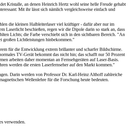
det Kristalle, an denen Heinrich Hertz wohl seine helle Freude gehabt
eressant: Mit ihr lässt sich nämlich vergleichsweise einfach und
en die kleinen Halbleiterlaser viel kräftiger - dafür aber nur im
 Laserlicht beschießen, regen wir die Dipole darin so stark an, dass
hlten Lichts; die Farbe verschiebt sich in den sichtbaren Bereich. "An
bei großen Lichtleistungen hinbekommen."
m für die Entwicklung extrem brillanter und scharfer Bildschirme.
 normales TV-Gerät bekommt das nicht hin; das schafft nur 50 Prozent
irmen arbeiten daher momentan an Fernsehgeräten auf Laser-Basis.
Jahren werden die ersten Laserfernseher auf den Markt kommen."
gen. Darin werden von Professor Dr. Karl-Heinz Althoff zahlreiche
omagnetischen Wellenlehre für die Forschung heute bedeuten.
ies verwenden.