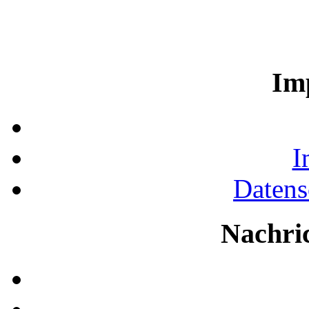
Im
I
Datens
Nachri