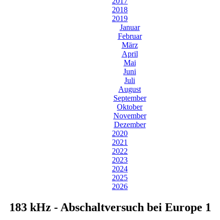
2017
2018
2019
Januar
Februar
März
April
Mai
Juni
Juli
August
September
Oktober
November
Dezember
2020
2021
2022
2023
2024
2025
2026
183 kHz - Abschaltversuch bei Europe 1