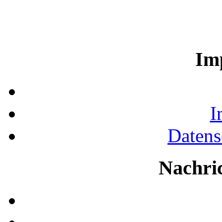
Im
I
Datens
Nachri