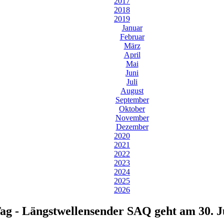
2017
2018
2019
Januar
Februar
März
April
Mai
Juni
Juli
August
September
Oktober
November
Dezember
2020
2021
2022
2023
2024
2025
2026
ag - Längstwellensender SAQ geht am 30. J