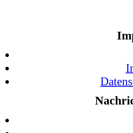
Im
I
Datens
Nachri