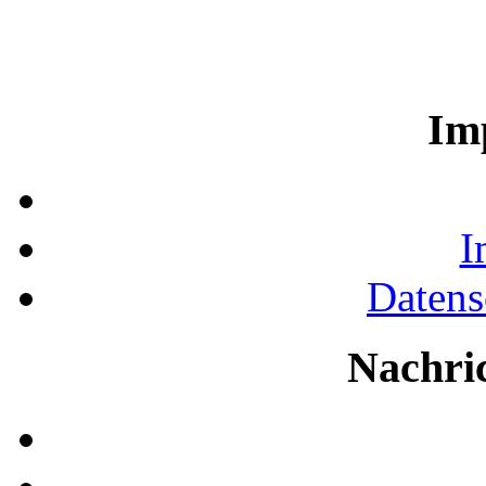
Im
I
Datens
Nachri