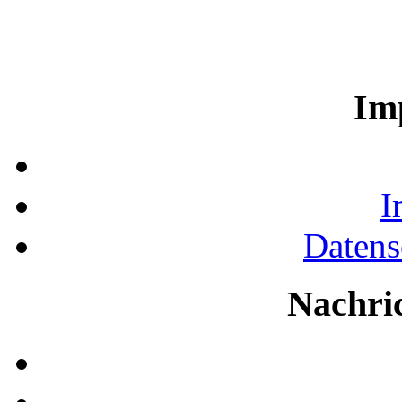
Im
I
Datens
Nachri