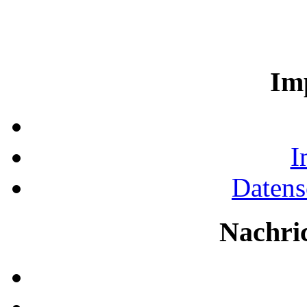
Im
I
Datens
Nachri