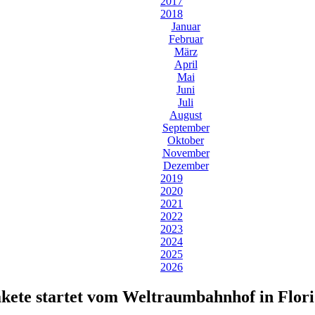
2017
2018
Januar
Februar
März
April
Mai
Juni
Juli
August
September
Oktober
November
Dezember
2019
2020
2021
2022
2023
2024
2025
2026
kete startet vom Weltraumbahnhof in Flo