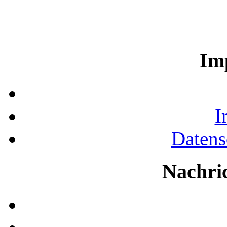
Im
I
Datens
Nachri