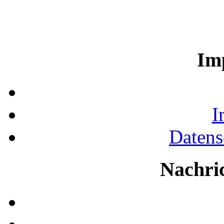
Im
I
Datens
Nachri