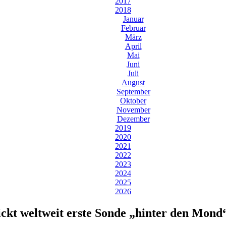
2017
2018
Januar
Februar
März
April
Mai
Juni
Juli
August
September
Oktober
November
Dezember
2019
2020
2021
2022
2023
2024
2025
2026
ickt weltweit erste Sonde „hinter den Mon